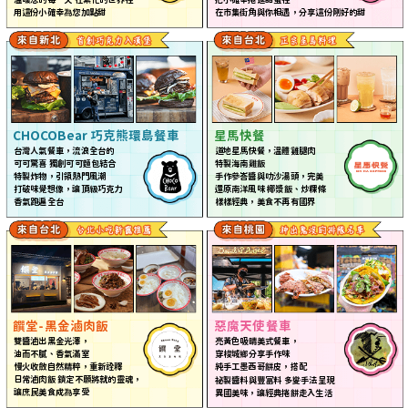
用這份小確幸
為
您加點甜
在市集街角與你相遇，分享這份剛好的甜
CHOCOBear 巧克熊環島餐車
星馬快餐
台灣人氣餐車，流浪全台的
道地星馬快餐，溫體雞腿肉
可可驚喜 獨創可可麵包結合
特製海南
雞飯
特製炸物，引領熱門風潮
手作參峇醬與叻沙湯頭，完美
打破味覺想像，讓頂級巧克力
還原南洋風味 椰漿
飯
、炒粿條
香氣跑遍全台
樣樣經典，美食不再有國界
饌
堂-黑金滷肉
飯
惡魔天使餐車
雙醬滷出黑金光澤，
亮黃色吸
睛
美式餐車，
油而不膩、香氣滿室
穿梭城
鄉
分享手作味
慢火收斂自然
精
粹，重新詮釋
純手工墨西哥
餅
皮，搭配
祕
日常滷肉
飯
鎖定不願將就的靈魂，
製醬料與豐富料 多變手法呈現
讓庶民美食成
為
享受
異國美味，讓經典捲
餅
走入生活