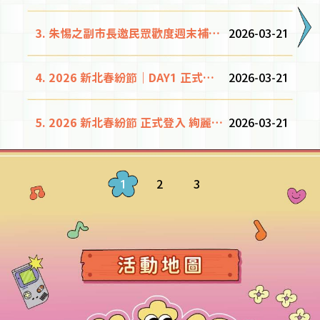
3.
朱惕之副市長邀民
眾
歡度週末補滿能量
2026-03-21
8.
4.
2026 新北春紛
節
｜DAY1 正式登入 卡司精彩花絮
2026-03-21
9.
5.
2026 新北春紛
節
正式登入 絢麗開幕
2026-03-21
10.
1
2
3