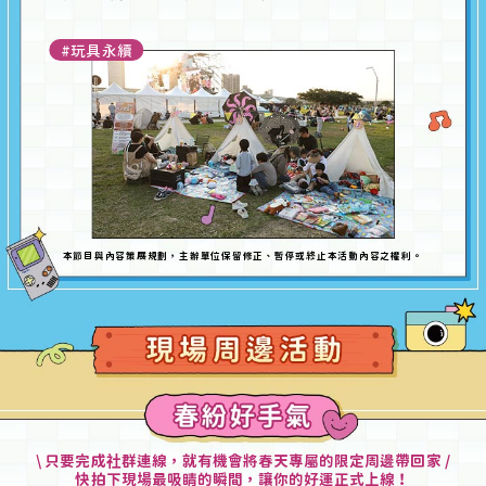
#玩具永續
本
目與內容策展規劃，主辦單位保留修正、暫停或終止本活動內容之權利。
節
社
\ 只要完成
群連線，就有機會將春天專屬的限定周邊帶回家 /
快拍下現場最吸
睛
的瞬間，讓你的好運正式上線！