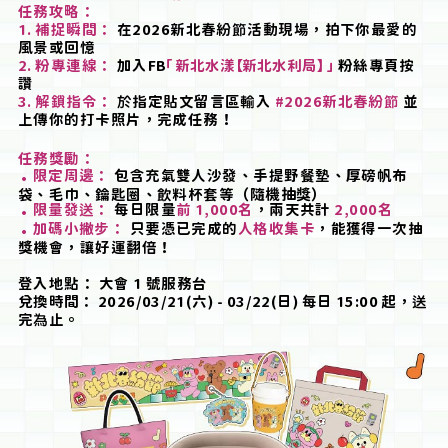
任務攻略：
補捉瞬間：
在2026新北春紛
節
活動現場，拍下你最愛的
風景或回憶
粉專連線：
加入FB
「 新北水漾【新北水利局】 」
粉絲專頁按
讚
解鎖指令：
於
指定貼文留言區
輸
入
#2026新北春紛
節
並
上傳你的打卡照片，完成任務！
任務獎勵：
限定周邊：
包含充氣雙人沙發、手提野餐墊、厚磅帆布
袋、毛巾、鑰匙圈、
飲
料杯套等
（隨機抽獎）
限量發
送
：
每日限量
前 1,000名
，兩天共計
2,000名
加碼小撇步：
只要憑已完成的
人格收集卡
，能獲得一次抽
獎機會，讓好運翻倍！
登入地點： 大會 1 號服務台
兌換時間： 2026/03/21(六) - 03/22(日) 每日 15:00 起，
送
完
為
止。