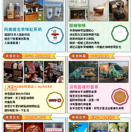
鬧蟬咖啡
阿美嬤古早味紅茶奶
外帶咖啡吧延續初心
超過50年人氣
飲
料店
四支配方豆探索無限可能
結合了懷舊復古風格
自家烘焙與手工甜點
人氣滿滿滿！
像蟬一般破土而出的熱忱
鄰近公園享受暖陽用一杯義式咖啡感受自在
沒有靈魂的餐車
！搗蛋KOWA喫茶店！ by KOKO
STUDIO
純粹食材不加夢想或愛
奇怪星球來的 KOWA
錢全花在食物與薪水
把咖啡、布丁與蛋糕帶到
面對瑣碎俗事，這是一件
市集街角
沒有靈魂的帥差事
搞怪又可愛的甜點與特調
飲
品
名字怎麼唸不重要，好吃才是這台餐車的本質
邀你輕鬆玩一下生活