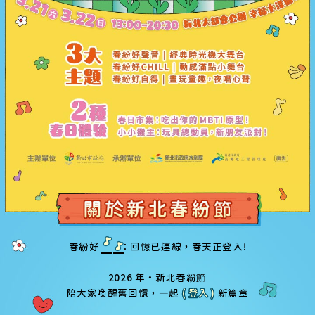
春紛好
：回憶已連線，春天正登入!
2026 年 ・ 新北春紛
節
陪大家喚醒舊回憶，一起
( 登入 )
新篇章