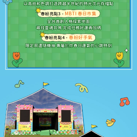
以高
飽
和色調打造跨越半世紀的時光次元存檔點
MBTI 春日市集
春紛亮點3 -
全台首創人格探索地圖
尋找靈魂共鳴 完成任務好運再加碼
春紛好手氣
春紛亮點4 -
限定周邊隨機抽 專屬
於
你春日運氣的心跳時刻