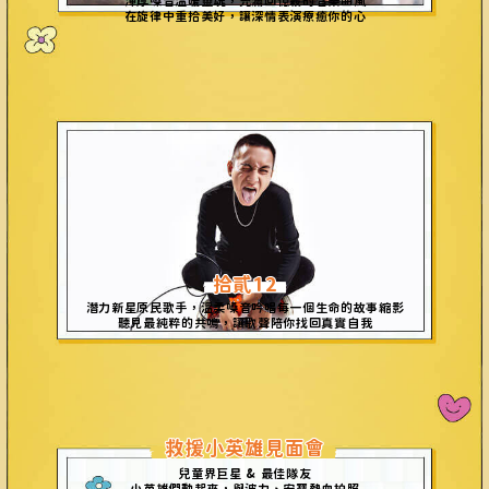
渾厚嗓音溫暖靈魂，充滿回憶殺的音樂曲風
在旋律中重拾美好，讓深
情
表演療
癒
你的心
拾貳12
潛力新星原民歌手，溫柔嗓音吟唱每一個生命的故事縮影
聽見最
純
粹的共鳴，讓歌聲陪你找回
真實
自我
救援小英雄見面會
兒童界巨星 & 最佳
隊
友
小英雄們動起來，與波力、安寶熱血拍照