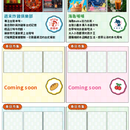
週末炸雞俱樂部
海龜哺哺
專注台灣本味，
海龜Bubu活力出航，
融合熱炒與炸雞等台式記憶
台灣小農水果入冰最對味
極品三味牛肉麵，
古早味玩出創新吃法，
讓新世代重新愛上台灣味
大人小孩都愛的孩子王
打破異國餐廳壟斷，引領最潮流的台式餐
飲
跟著繽紛冰品暢遊生活，感受沁涼的多元風味
Coming soon
Coming soon