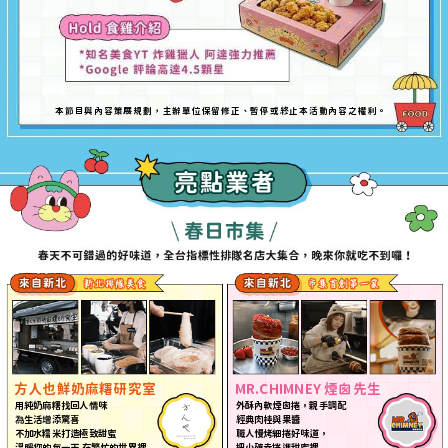
本
目與內容策展規劃，主辦單位保留修正、暫停或終止本活動內容之權利。
節
方人也鮮奶麻糬研究室
MR.CHIMNEY 煙囪先生
用純奶麻糬找回人
情
味
外酥內軟煙囪捲，親手調配
為
生活
增
添驚喜
經典肉桂與果醬
不加水糯米打造極致甜蜜
職人慢烤細捲好味道，
溫暖您的每一天 在繁忙的世界裡
把小確幸捲進甜蜜裡