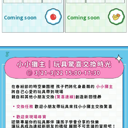
Coming soon
Coming soon
在春紛
節
的時空樂園裡 孩子們將化身最酷的
小小攤主
將自己心愛的玩具帶到現場
親自和其他小朋友交換
(驚喜連線)
創造新回憶🎁
．
交換任務
歡迎小朋友帶玩具來找小小攤主交換驚喜
．
歡迎來現場尋寶
認領專屬你的玩具夥伴 讓孩子學會分享的快樂
讓玩具成
為
連結新朋友的橋樑 展開不可思議的冒險吧！