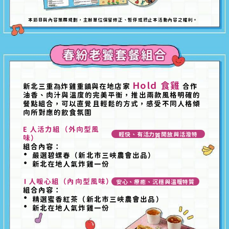
本
目與內容策展規劃，主辦單位保留修正、暫停或終止本活動內容之權利。
節
Hold 食雞
新北三重
為
炸雞重
鎮
與在地店家
合作
油香、肉汁與溫度的完美平衡，推出兩款風格明確的
餐點組合
可以直覺且輕鬆的方式，感受不同人格傾
向所對應的
飲
食氛圍
E 人活力組（外向型風
輕快、有活力、開放與活潑特質
味）
組合內容：
嚴選碧螺春（新北市三峽農會出品）
新北在地人氣炸雞一份
I 人暖心組（內向型風味）
安心、療癒、沉穩與溫暖特質
組合內容：
精選蜜香紅茶（新北市三峽農會出品）
新北在地人氣炸雞一份