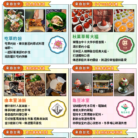
福
秋菓草莓大
吃草的
妞
禮
榮獲台中十大伴手
首獎，
吃草的
妞
，樂天基因的原式料理
福
源
於
愛的小
嗨耶～
神
福
日本匠人
精
融合經典大
，
一起踩著東部的步伐
打造獨特口感
找到屬
於
吃的快樂
傳遞家庭共享的價值，將這份甜蜜獻給最愛
由本室油
飯
龜豆冰室
審計新村人氣油
飯
，
從缺鐵的吃冰日常，醞釀成
傳承阿嬤道地古早味
療癒大家的甜點
香菇瘦肉料豐Q彈，
堅持手工熬煮糖水配料，
日式懷舊風席捲各市集 經典麻油與
創新台灣道地風味
金沙創新口味，傳遞彌月喜悅
四季皆宜的透心涼剉冰，冬季暖心甜湯供應