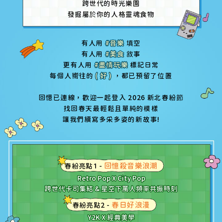
跨世代的時光樂園
發掘屬
於
你的人格靈魂食物
有人用
#音樂
填
空
有人用
#美食
敘
事
更有人用
#盡
情
玩樂
標記日常
每個人嚮往的
( 好 )
，都已預留了位置
回憶已連線，歡迎一起登入 2026 新北春紛
節
找回春天最輕鬆且單純的模樣
讓我們續寫多采多姿的新故事!
回憶殺音樂浪潮
春紛亮點1 -
Retro Pop X City Pop
跨世代卡司集結 & 星空下萬人頻率共振時刻
春日好浪漫
春紛亮點2 -
Y2K X 經典美學