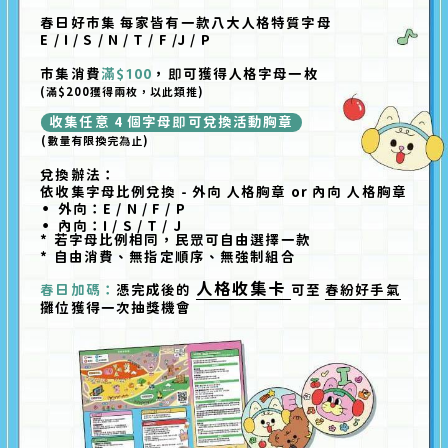
春日好市集 每家皆有一款八大人格特質字母
E / I / S / N / T / F /J / P
市集消費
滿$100
，
即
可獲得人格字母一枚
(滿$200獲得兩枚，以此類推)
收集任意 4 個字母
即
可兌換活動胸章
(數量有限換完
為
止)
兌換辦法：
依收集字母比例兌換 - 外向 人格胸章 or 內向 人格胸章
外向：E / N / F / P
內向：I / S / T / J
若字母比例相同，民
眾
可自由選擇一款
自由消費、無指定順序、無強制組合
人格收集卡
春日加碼：
憑完成後的
可至
春紛好手氣
攤位獲得一次抽獎機會