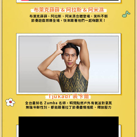
布萊克薛薛 & 阿拉斯 & 阿米濕
布萊克薛薛、阿拉斯、阿米濕合體登場、笑料不斷
節
奏遊戲燃爆全場，快來跟著他們一起嗨翻天！
Tjukadr 裘卡爾
全台最知名 Zumba 名師，瞬間點燃戶外有氧派對氣氛
無論年齡性別，都能跟著拉丁
節
奏盡
情
搖擺、釋放壓力