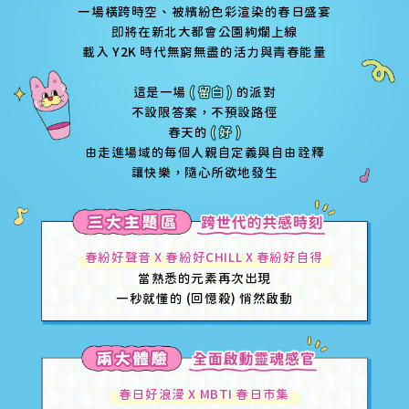
一場橫跨時空、被繽紛色彩渲染的春日盛宴
即
將在新北大都會公園絢爛上線
載入 Y2K 時代無窮無盡的活力與
青
春能量
這是一場
( 留白 )
的派對
不設限答案，不預設路徑
春天的
( 好 )
由走進場域的每個人親自定義與自由詮釋
讓快樂，隨心所欲地發生
春紛好聲音 X 春紛好CHILL X 春紛好自得
當熟悉的元素再次出現
一秒就懂的 (回憶殺) 悄然啟動
春日好浪漫 X MBTI 春日市集