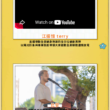
江振愷 terry
神
直
播帶動全民健身熱潮的全方位健康男
以陽光形象與專業態度帶領大家啟動全身細胞盡
情
放電
比安